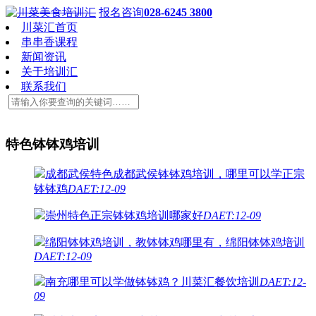
报名咨询
028-6245 3800
川菜汇首页
串串香课程
新闻资讯
关于培训汇
联系我们
特色钵钵鸡培训
成都武侯特色成都武侯钵钵鸡培训，哪里可以学正宗
钵钵鸡
DAET:12-09
崇州特色正宗钵钵鸡培训哪家好
DAET:12-09
绵阳钵钵鸡培训，教钵钵鸡哪里有，绵阳钵钵鸡培训
DAET:12-09
南充哪里可以学做钵钵鸡？川菜汇餐饮培训
DAET:12-
09