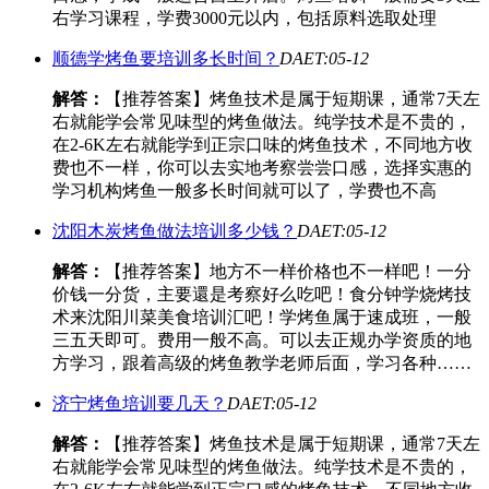
右学习课程，学费3000元以内，包括原料选取处理
顺德学烤鱼要培训多长时间？
DAET:05-12
解答：
【推荐答案】烤鱼技术是属于短期课，通常7天左
右就能学会常见味型的烤鱼做法。纯学技术是不贵的，
在2-6K左右就能学到正宗口味的烤鱼技术，不同地方收
费也不一样，你可以去实地考察尝尝口感，选择实惠的
学习机构烤鱼一般多长时间就可以了，学费也不高
沈阳木炭烤鱼做法培训多少钱？
DAET:05-12
解答：
【推荐答案】地方不一样价格也不一样吧！一分
价钱一分货，主要還是考察好么吃吧！食分钟学烧烤技
术来沈阳川菜美食培训汇吧！学烤鱼属于速成班，一般
三五天即可。费用一般不高。可以去正规办学资质的地
方学习，跟着高级的烤鱼教学老师后面，学习各种……
济宁烤鱼培训要几天？
DAET:05-12
解答：
【推荐答案】烤鱼技术是属于短期课，通常7天左
右就能学会常见味型的烤鱼做法。纯学技术是不贵的，