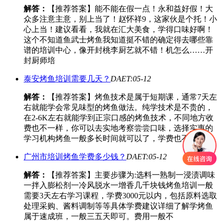
解答：
【推荐答案】能不能在假一点！永和益好假！大
众多注意主意，别上当了！赵怀祥9，这家伙是个托！小
心上当！建议看看，我就在汇大美食，学得口味好啊！
这个不知道鱼武士烤鱼我知道挺不错的确定得去哪些靠
谱的培训中心，像开封桃李厨艺就不错！机怎么……开
封厨师培
泰安烤鱼培训需要几天？
DAET:05-12
解答：
【推荐答案】烤鱼技术是属于短期课，通常7天左
右就能学会常见味型的烤鱼做法。纯学技术是不贵的，
在2-6K左右就能学到正宗口感的烤鱼技术，不同地方收
费也不一样，你可以去实地考察尝尝口味，选择实惠的
学习机构烤鱼一般多长时间就可以了，学费也不高
广州市培训烤鱼学费多少钱？
DAET:05-12
解答：
【推荐答案】主要步骤为:选料一熟制一浸渍调味
一拌入膨松剂一冷风脱水一增香几千块钱烤鱼培训一般
需要3天左右学习课程，学费3000元以内，包括原料选取
处理采购、酱料调制等等具体学费建议详细了解学烤鱼
属于速成班，一般三五天即可。费用一般不