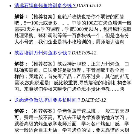
清远石锅鱼烤鱼培训多少钱？
DAET:05-12
解答：
【推荐答案】鱼轮斤收钱也给你个弱智的回答
吧，5一100元或更多。。。中等的100左右烤鱼培训一般
需要3天左右学习课程，学费3000元以内，包括原料选取
处理采购、酱料调制等等一百多块钱一个，但是也有分
大小号的，我们企业是搞小吃培训的，厨师培训咨询
陕西培训万州烤鱼多少钱？
DAET:05-12
解答：
【推荐答案】陕西神洲职校，正宗万州烤鱼，口
味确实霸道。口味要好是硬道理，不管是哪里教全是一
样的；我建议，首先看产品，产品不过关，其他的都无
需谈,故此说還是口感比较重要,寻找靠谱的培训机构去学
习。来嘛我们学校来嘛专门烤鱼班不贵还包教……陕
龙岗烤鱼做法培训要多长时间？
DAET:05-12
解答：
【推荐答案】学烤鱼属于速成班，一般三五天即
可。费用一般不高。可以去正规办学资质的地方学习，
跟着高级的烤鱼教学老师后面，学习各种烤鱼口感，学
成一般适合自主开店。学习烤鱼的话，要去靠谱的大厨