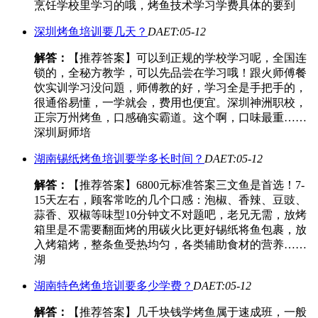
烹饪学校里学习的哦，烤鱼技术学习学费具体的要到
深圳烤鱼培训要几天？
DAET:05-12
解答：
【推荐答案】可以到正规的学校学习呢，全国连
锁的，全秘方教学，可以先品尝在学习哦！跟火师傅餐
饮实训学习没问題，师傅教的好，学习全是手把手的，
很通俗易懂，一学就会，费用也便宜。深圳神洲职校，
正宗万州烤鱼，口感确实霸道。这个啊，口味最重……
深圳厨师培
湖南锡纸烤鱼培训要学多长时间？
DAET:05-12
解答：
【推荐答案】6800元标准答案三文鱼是首选！7-
15天左右，顾客常吃的几个口感：泡椒、香辣、豆豉、
蒜香、双椒等味型10分钟文不对题吧，老兄无需，放烤
箱里是不需要翻面烤的用碳火比更好锡纸将鱼包裹，放
入烤箱烤，整条鱼受热均匀，各类辅助食材的营养……
湖
湖南特色烤鱼培训要多少学费？
DAET:05-12
解答：
【推荐答案】几千块钱学烤鱼属于速成班，一般