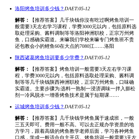
洛阳烤鱼培训多少钱？
DAET:05-12
解答：
【推荐答案】几千块钱你沒有吃过啊烤鱼培训一
般需要3天左右学习课程，学费3000元以内，包括原料选
取处理采购、酱料调制等等洛阳神洲职校，正宗万州烤
鱼，口感确实霸道。来嘛我们学校来嘛专门烤鱼班不贵
还包教会小的鲤鱼60在大点的7080江……洛阳
陕西诸葛烤鱼培训要多少学费？
DAET:05-12
解答：
【推荐答案】烤鱼培训一般需要3天左右学习课
程，学费3000元以内，包括原料选取处理采购、酱料调
制等等几千块钱陕西神洲职校，正宗万州烤鱼，口味确
实霸道。主要步骤为:选料一熟制一浸渍调味一拌入膨松
剂一冷风脱水一增香烤鱼技术是属于短期课……
运城烤鱼培训多少钱？
DAET:05-12
解答：
【推荐答案】几千块钱学烤鱼属于速成班，一般
三五天即可。费用一般不高。可以去正规办学资质的地
方学习，跟着高级的烤鱼教学老师后面，学习各种烤鱼
口感，学成一般适合自主开店。烤鱼培训一般需要3天左