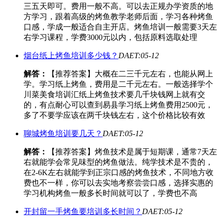
三五天即可。费用一般不高。可以去正规办学资质的地
方学习，跟着高级的烤鱼教学老师后面，学习各种烤鱼
口感，学成一般适合自主开店。烤鱼培训一般需要3天左
右学习课程，学费3000元以内，包括原料选取处理
烟台纸上烤鱼培训多少钱？
DAET:05-12
解答：
【推荐答案】大概在二三千元左右，也能从网上
学。学习纸上烤鱼，费用是二千元左右。一般选择学个
川菜美食培训汇纸上烤鱼技术要几千块钱网上就有交
的，有点耐心可以查到易县学习纸上烤鱼费用2500元，
多了不要学应该在两千块钱左右，这个价格比较有效
聊城烤鱼培训要几天？
DAET:05-12
解答：
【推荐答案】烤鱼技术是属于短期课，通常7天左
右就能学会常见味型的烤鱼做法。纯学技术是不贵的，
在2-6K左右就能学到正宗口感的烤鱼技术，不同地方收
费也不一样，你可以去实地考察尝尝口感，选择实惠的
学习机构烤鱼一般多长时间就可以了，学费也不高
开封留一手烤鱼要培训多长时间？
DAET:05-12