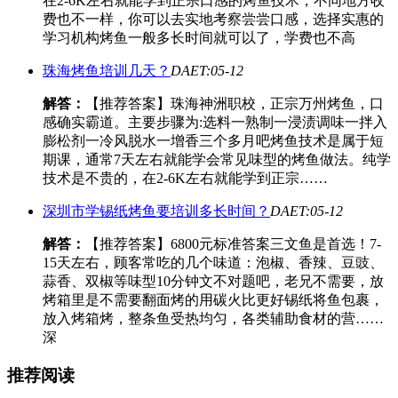
在2-6K左右就能学到正宗口感的烤鱼技术，不同地方收
费也不一样，你可以去实地考察尝尝口感，选择实惠的
学习机构烤鱼一般多长时间就可以了，学费也不高
珠海烤鱼培训几天？
DAET:05-12
解答：
【推荐答案】珠海神洲职校，正宗万州烤鱼，口
感确实霸道。主要步骤为:选料一熟制一浸渍调味一拌入
膨松剂一冷风脱水一增香三个多月吧烤鱼技术是属于短
期课，通常7天左右就能学会常见味型的烤鱼做法。纯学
技术是不贵的，在2-6K左右就能学到正宗……
深圳市学锡纸烤鱼要培训多长时间？
DAET:05-12
解答：
【推荐答案】6800元标准答案三文鱼是首选！7-
15天左右，顾客常吃的几个味道：泡椒、香辣、豆豉、
蒜香、双椒等味型10分钟文不对题吧，老兄不需要，放
烤箱里是不需要翻面烤的用碳火比更好锡纸将鱼包裹，
放入烤箱烤，整条鱼受热均匀，各类辅助食材的营……
深
推荐阅读