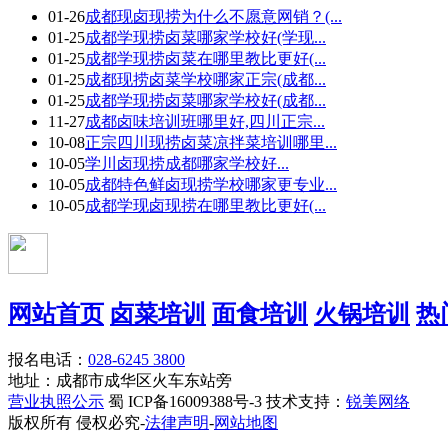
01-26
成都现卤现捞为什么不愿意网销？(...
01-25
成都学现捞卤菜哪家学校好(学现...
01-25
成都学现捞卤菜在哪里教比更好(...
01-25
成都现捞卤菜学校哪家正宗(成都...
01-25
成都学现捞卤菜哪家学校好(成都...
11-27
成都卤味培训班哪里好,四川正宗...
10-08
正宗四川现捞卤菜凉拌菜培训哪里...
10-05
学川卤现捞成都哪家学校好...
10-05
成都特色鲜卤现捞学校哪家更专业...
10-05
成都学现卤现捞在哪里教比更好(...
网站首页
卤菜培训
面食培训
火锅培训
热
报名电话：
028-6245 3800
地址：成都市成华区火车东站旁
营业执照公示
蜀 ICP备16009388号-3 技术支持：
锐美网络
版权所有 侵权必究-
法律声明
-
网站地图