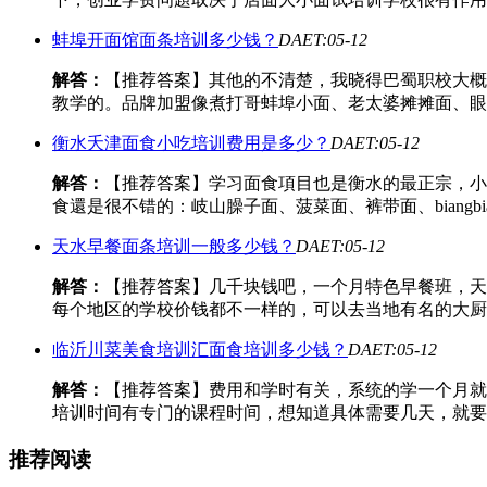
蚌埠开面馆面条培训多少钱？
DAET:05-12
解答：
【推荐答案】其他的不清楚，我晓得巴蜀职校大概
教学的。品牌加盟像煮打哥蚌埠小面、老太婆摊摊面、眼
衡水夭津面食小吃培训费用是多少？
DAET:05-12
解答：
【推荐答案】学习面食項目也是衡水的最正宗，小
食還是很不错的：岐山臊子面、菠菜面、裤带面、biangb
天水早餐面条培训一般多少钱？
DAET:05-12
解答：
【推荐答案】几千块钱吧，一个月特色早餐班，天
每个地区的学校价钱都不一样的，可以去当地有名的大厨
临沂川菜美食培训汇面食培训多少钱？
DAET:05-12
解答：
【推荐答案】费用和学时有关，系统的学一个月就
培训时间有专门的课程时间，想知道具体需要几天，就要
推荐阅读