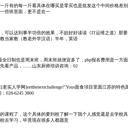
一斤有的每一斤看具体在哪买是零买也是批发这个中间价格差别
一些班里面，更不是在一
，可以达到事半功倍的效果，不妨好好读读《IT运维之道》那
教当家教（教老外学汉语）半年，英语
是看全日制也是周末班，周末班就便宜多了，php报名费用是一
先看产品，……山东厨师培训咨询：02
网]eetthenextchallenge!"Yous面食項目里面江苏的
-6245 3800
的课程了，这个具体的要到校了解一下我个人感觉還是去学校具
校去学习，毕竟现在很多人都愿意