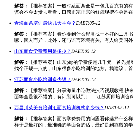
解答：
【推荐答案】一般时蔬面条全是一包几百克有的有
该会不会太贵去看看，口感正宗正宗的鲜卤现捞不会是在
青海面条培训最快几天学会？
DAET:05-12
解答：
【推荐答案】看你要到什么程度找一本好的工具书
嘛，因人而异，此外，还与语言环境有关。有人给美国外
山东面食学费费用是多少？
DAET:05-12
解答：
【推荐答案】山东php的学费便是几千元，首先
找个正规一点的，山东很多小吃培训的地方。我建议，首
江苏面食小吃培训多少钱？
DAET:05-12
解答：
【推荐答案】分享海量小吃做法技巧视频教程.快来[老实人学
面等全是很不错的，有计划可以到[……江苏厨师培训咨询：028
西昌川菜美食培训汇面食培训机构多少钱？
DAET:05-12
解答：
【推荐答案】面食学费费用的问題看你选择什么样
样子是最好的，最准确的学面食的话，最好是到靠谱的学