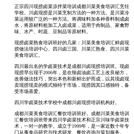
正宗四川现捞卤菜凉拌菜培训成都川菜美食培训汇烹饪
学校。川卤现捞是川菜烹制方法的一种方法。是川菜冷
菜运用较广泛的一种方法。将调味料加各种香料制成卤
水，将原材料粗加工入卤成菜，适用于肉制品、家禽野
味、水产、时蔬、豆制品等原材料。
现捞卤菜熟食培训班好的几家：川菜美食培训汇鲜卤现
捞做法培训中心、四川卤三国、川菜汇熟食、四川川菜
美食培训汇。
四川最出名的学卤菜技术是成都川卤现捞培训班。现卤
现捞早出现于2006年，是在辣卤油卤工艺上改良秘方，
改善做法技巧，突出本色和新鲜出炉而成，以其现卤现
卖现捞现卖的模式独特于市场，现捞因其口感独特，备
受市场喜爱。
四川学卤菜技术学校中成都川卤现捞培训机构好。
成都川菜美食培训汇餐饮培训班好。成都川菜美食培训
汇餐饮培训班带来四川学卤菜技术和正宗川味学卤菜技
术，一对一的教学。成立于1999年，是一家近数十年专
门从事食品研究与技术研发、餐饮咨询与策划服务。