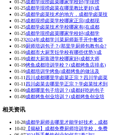
01-25
成都学现捞卤菜哪家学校好(学现捞
01-25
成都学现捞卤菜在哪里教比更好(成
01-25
成都学卤菜技术的地方，成都学卤菜技
01-25
成都现捞卤菜学校哪家正宗(成都现
01-25
成都学卤菜技术学校哪家有(在成都
01-25
成都学现捞卤菜哪家学校好(成都学
01-23
2024年成都学川菜厨师新手开中餐馆
01-19
厨师培训包子？(那里学厨师包教包会?
01-19
成都市大厨烹饪学校有哪些优势?(成
01-19
成都大厨靠谱学校哪家好(成都大师
01-19
烤鱼成都培训学校？(成都烤鱼店排名)
01-19
成都培训学烤鱼(成都烤鱼的做法及
01-11
四川成都哪里学卤菜正宗？四川学卤菜
01-11
四川卤菜去哪里学正宗？学卤菜技术到
01-09
成都哪里包子培训？(成都好吃的包子
01-09
成都烤鱼创业培训？(成都烤鱼创业培
相关资讯
10-28
成都学厨师去哪里才能学好技术，成都
10-02
【揭秘】成都免费厨师培训学校，免费
06-07
2024新手餐饮创业如何在“卷”与“