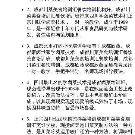
2、成都川菜美食培训汇餐饮培训机构好。成都川
菜美食培训汇餐饮培训班带来四川学卤菜技术和正
宗川味学卤菜技术，一对一的教学。成立于1999
年，是一家近数十年专门从事食品研究与技术研
发、餐饮咨询与策划服务。
3、成都比更好的小吃培训学校有：成都欣藤、成
都豪卤世家学卤菜技术、成都川菜美食培训汇餐饮
美食培训班、成都川菜美食培训汇餐饮培训、成都
川菜汇餐饮培训。成都欣藤成都欣藤品质教育采用
一对一教学、手把手辅导、名师现场指导授课。
4、四川最出名的学卤菜技术是成都卤菜培训班。
现卤现捞早出现于2006年，是在辣卤油卤工艺上改
良秘方，改善做法技巧，突出本色和新鲜出炉而
成，以其现卤现卖现捞现卖的模式独特于市场，现
捞因其味道独特，备受市场喜爱。
5、正宗四川现卤现捞凉拌菜培训成都川菜美食培
训汇烹饪学校。现捞卤菜是川菜烹制方法的一种方
法。是川菜冷菜运用较广泛的一种方法。将调味料