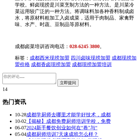
学校。鲜卤现捞是川菜烹制方法的一种方法。是川菜冷
菜运用较广泛的一种方法。将调味料加各种香料制成卤
水，将原材料粗加工入卤成菜，适用于肉制品、家禽野
味、水产、时蔬、豆制品等原材料。
成都卤菜培训咨询电话：
028-6245 3800
。
标签：
成都西米现捞加盟
四川卤味现捞加盟
成都现捞加
盟价格
成都香卤现捞加盟
成都现捞加盟培训
14
热门资讯
10-28
成都学厨师去哪里才能学好技术，成都
10-02
【揭秘】成都免费厨师培训学校，免费
06-07
2024新手餐饮创业如何在“卷”与“
05-04
成都厨师培训7天速成班怎么样？