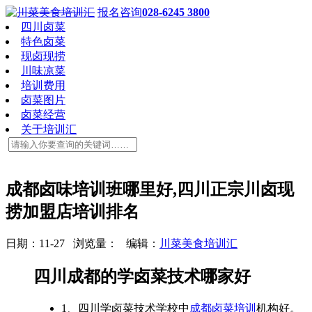
报名咨询
028-6245 3800
四川卤菜
特色卤菜
现卤现捞
川味凉菜
培训费用
卤菜图片
卤菜经营
关于培训汇
成都卤味培训班哪里好,四川正宗川卤现
捞加盟店培训排名
日期：11-27 浏览量：
编辑：
川菜美食培训汇
四川成都的学卤菜技术哪家好
1、四川学卤菜技术学校中
成都卤菜培训
机构好。