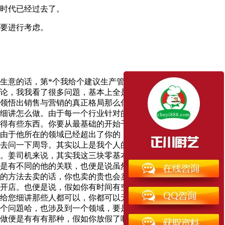
时代已经过去了。
要进行考虑。
生意的话，第*个我给个建议生产管理许可证，这边这个证我们
论，我我看了很多问題，基本上全是关于你这种开店的问題。
领悟出销售与营销的真正格局那么你就可以去做生意。但是做
细讲怎么做。由于每一个行业针对的每一个运营方案就不同。
得有些东西。你要从最基础的开始干起，假如你真的要跳级的
由于他所在的领域已经超出了你的，你每次你假如真的想去做
去问一下周导。其实以上是我个人的建议啊，还有呢便是你这
。姜司机来说，其实我这三块零基本上已经学懂了。是如此
是有不同的他的关联，也便是说虽然你看起来全是很假，但是
的方法去卖的话，你也卖的贵也会卖的比更好。但是假如是用
开店。也便是说，假如你有时间有空闲的那些时间，你就去做
给您细讲那些人都可以，你都可以无论。你要记住成就的是你
个问題哈，也涉及到一个领域，要是你真的想去做的话，我可
做便是有有有那种，假如你放假了啊，有空你就先去做推广。