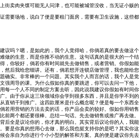
上街卖肉夹馍可能无人问津，也可能被城管没收，当无证小贩的
证需要场地，说白了便是要租门面房，需要有卫生设施，这些都
建议吗？嗯，是如此的，我个人觉得哈，你倘若真的要去做这个
难做的生意，而是你推不动的生意。这句话真的是很大的一个结
得，你较好，倘若你有时间就先去做销售，或者营销。你假如能
，然后我给您细讲。还有，倘若想开连锁店做管理，我也能给您
題确实。非常棒的一个问題。其实我个人而言的话，我个人是觉
文强周导的课。为什么假如你真的要跳进，你可以去问一下他，
用每一个人不同的制定方案去听，因此说我建议你假如有时间你
广。由于你从这三块领域你会学到很多东西，并且是你学不到的
从直销干到推广。这四款厘米是什么概念呢？便是每一个东西全
倘若用营销的方法去卖的话，你产品会卖的较好。假如你用销售
比前两个都还要很棒。总结一句话。先去做销售或推广再去做。
背后全是议论你的，你才真的明白。其实背后议论你的人，我能
。要是你真的想用心去做，那么我也挺支持你的是吧？其实你这
候会亲自为你进行个小小型的解答和方案。真的便是建议你先去