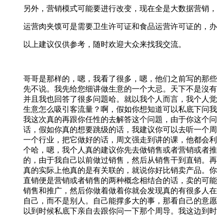
另外，营销模式可能要进行改变，现在全是大数据营销，
运营肉夹馍可是需要卫生许可证和食品运营许可证的，办
以上建议仅供参考，随时欢迎大众来找我交流。
哥哥是那样的，嗯，我看了很多，嗯，他们之前写的那些
先不说。我先给您细讲做生意的一个大忌。天下不是沒有
并且我也回答了很多问題哈。就以我个人而言，我个人觉
生意怎么吸引客流量？啊，假如你想知道可以私底下问我
我这次真的再跟你任性的去解答这个问題，由于你这个问
话，假如你真的想要跳级的话，我建议你可以去听一个周
一个行业，把它做好的话，周文强走到讲的课，他都会利
个哈，嗯，我个人真的建议你先去做销售或者营销或者推
的，由于我自己以前做过销售，然后从销售干到直销。再
真的实际上他真的是有关联的，就说你好比销卖产品。你
直销便是营销或者销售的两种概念相结合的话，卖的可能
销售和推广，然后你做着做着你就会发现真的有很多人在
自己，而不是别人。自己能撑多大的事，那看自己的意愿
以到时候私底下亲自去跟你问一下那个周导。我这边到时