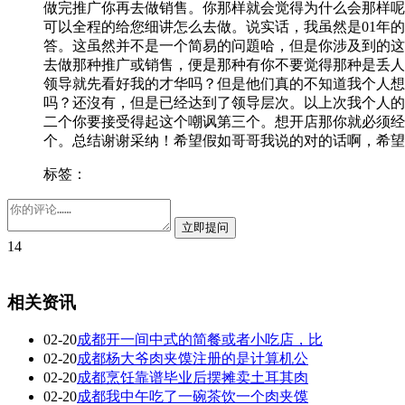
做完推广你再去做销售。你那样就会觉得为什么会那样呢
可以全程的给您细讲怎么去做。说实话，我虽然是01年
答。这虽然并不是一个简易的问題哈，但是你涉及到的这
去做那种推广或销售，便是那种有你不要觉得那种是丢人
领导就先看好我的才华吗？但是他们真的不知道我个人想
吗？还沒有，但是已经达到了领导层次。以上次我个人的
二个你要接受得起这个嘲讽第三个。想开店那你就必须经
个。总结谢谢采纳！希望假如哥哥我说的对的话啊，希望
标签：
14
相关资讯
02-20
成都开一间中式的简餐或者小吃店，比
02-20
成都杨大爷肉夹馍注册的是计算机公
02-20
成都烹饪靠谱毕业后摆摊卖土耳其肉
02-20
成都我中午吃了一碗茶饮一个肉夹馍