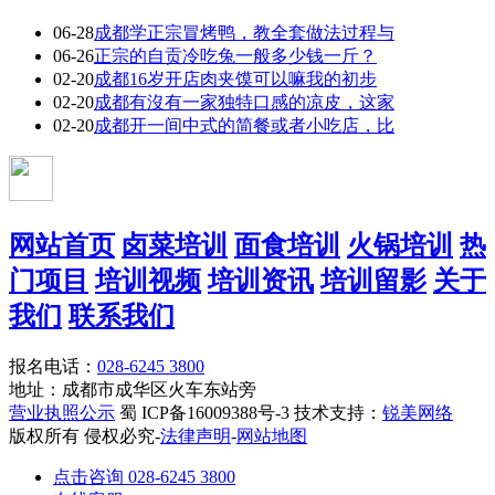
06-28
成都学正宗冒烤鸭，教全套做法过程与
06-26
正宗的自贡冷吃兔一般多少钱一斤？
02-20
成都16岁开店肉夹馍可以嘛我的初步
02-20
成都有沒有一家独特口感的凉皮，这家
02-20
成都开一间中式的简餐或者小吃店，比
网站首页
卤菜培训
面食培训
火锅培训
热
门项目
培训视频
培训资讯
培训留影
关于
我们
联系我们
报名电话：
028-6245 3800
地址：成都市成华区火车东站旁
营业执照公示
蜀 ICP备16009388号-3 技术支持：
锐美网络
版权所有 侵权必究-
法律声明
-
网站地图
点击咨询 028-6245 3800