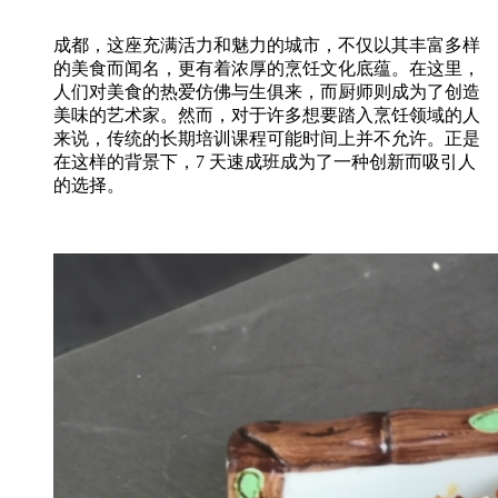
成都，这座充满活力和魅力的城市，不仅以其丰富多样
的美食而闻名，更有着浓厚的烹饪文化底蕴。在这里，
人们对美食的热爱仿佛与生俱来，而厨师则成为了创造
美味的艺术家。然而，对于许多想要踏入烹饪领域的人
来说，传统的长期培训课程可能时间上并不允许。正是
在这样的背景下，7 天速成班成为了一种创新而吸引人
的选择。