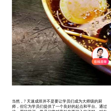
当然，7 天速成班并不是要让学员们成为大师级的厨
师，但它为学员们提供了一个良好的起点和平台。通过