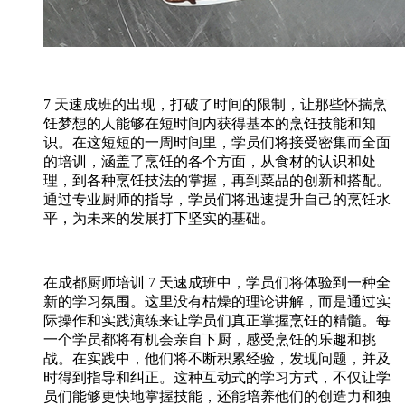
7 天速成班的出现，打破了时间的限制，让那些怀揣烹
饪梦想的人能够在短时间内获得基本的烹饪技能和知
识。在这短短的一周时间里，学员们将接受密集而全面
的培训，涵盖了烹饪的各个方面，从食材的认识和处
理，到各种烹饪技法的掌握，再到菜品的创新和搭配。
通过专业厨师的指导，学员们将迅速提升自己的烹饪水
平，为未来的发展打下坚实的基础。
在成都厨师培训 7 天速成班中，学员们将体验到一种全
新的学习氛围。这里没有枯燥的理论讲解，而是通过实
际操作和实践演练来让学员们真正掌握烹饪的精髓。每
一个学员都将有机会亲自下厨，感受烹饪的乐趣和挑
战。在实践中，他们将不断积累经验，发现问题，并及
时得到指导和纠正。这种互动式的学习方式，不仅让学
员们能够更快地掌握技能，还能培养他们的创造力和独