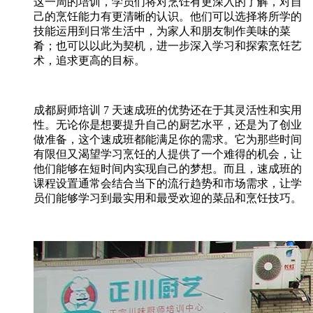
这一周的培训，学员们将对烹饪有更深入的了解，对自
己的烹饪能力有更清晰的认识。他们可以选择将所学的
技能运用到日常生活中，为家人和朋友制作美味的菜
肴；也可以以此为契机，进一步深入学习和探索烹饪艺
术，追求更高的目标。
成都厨师培训 7 天速成班的优势还在于其灵活性和实用
性。无论你是想要提升自己的厨艺水平，还是为了创业
做准备，这个速成班都能满足你的需求。它为那些时间
有限但又渴望学习烹饪的人提供了一个难得的机会，让
他们能够在短时间内实现自己的梦想。而且，速成班的
课程设置通常会结合当下的流行趋势和市场需求，让学
员们能够学习到最实用和最受欢迎的菜品和烹饪技巧。