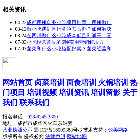
相关资讯
04-23
成都摆摊创业小吃项目推荐，摆摊做什
03-13
做小吃遇到同行竞争怎么办？如何解决
08-24
在四川做什么小吃成本低且利润高，容
07-03
小吃经营常见的6种实用营销解决方
07-03
卤菜和什么小吃搭配好卖？卤菜经营和
网站首页
卤菜培训
面食培训
火锅培训
热
门项目
培训视频
培训资讯
培训留影
关于
我们
联系我们
报名电话：
028-6245 3800
地址：成都市成华区火车东站旁
营业执照公示
蜀 ICP备16009388号-3 技术支持：
锐美网络
版权所有 侵权必究-
法律声明
-
网站地图