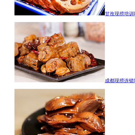
甘孜现捞培训
成都现捞连锁