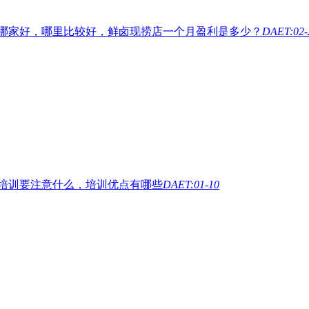
哪家好，哪里比较好，鲜卤现捞店一个月盈利是多少？
DAET:02-
培训要注意什么，培训优点有哪些
DAET:01-10