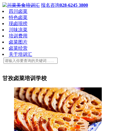
报名咨询
028-6245 3800
四川卤菜
特色卤菜
现卤现捞
川味凉菜
培训费用
卤菜图片
卤菜经营
关于培训汇
甘孜卤菜培训学校