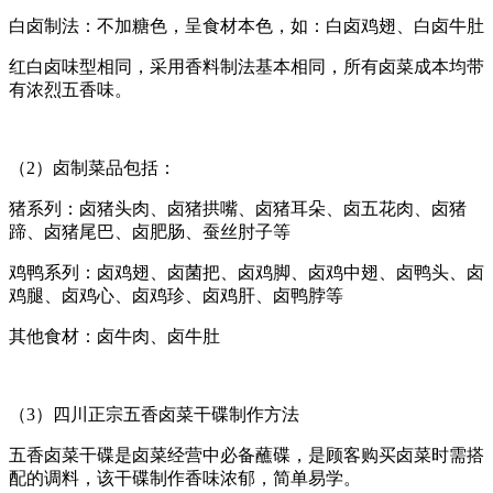
白卤制法：不加糖色，呈食材本色，如：白卤鸡翅、白卤牛肚
红白卤味型相同，采用香料制法基本相同，所有卤菜成本均带
有浓烈五香味。
（2）卤制菜品包括：
猪系列：卤猪头肉、卤猪拱嘴、卤猪耳朵、卤五花肉、卤猪
蹄、卤猪尾巴、卤肥肠、蚕丝肘子等
鸡鸭系列：卤鸡翅、卤菌把、卤鸡脚、卤鸡中翅、卤鸭头、卤
鸡腿、卤鸡心、卤鸡珍、卤鸡肝、卤鸭脖等
其他食材：卤牛肉、卤牛肚
（3）四川正宗五香卤菜干碟制作方法
五香卤菜干碟是卤菜经营中必备蘸碟，是顾客购买卤菜时需搭
配的调料，该干碟制作香味浓郁，简单易学。