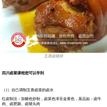
五香卤猪蹄
四川卤菜课程您可以学到
（1）自己调制五香卤菜的卤水
红卤制法：加糖色炒制，卤菜色泽呈金黄色，菜品如：卤牛
肉、卤肥肠、卤猪头肉