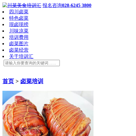
报名咨询
028-6245 3800
四川卤菜
特色卤菜
现卤现捞
川味凉菜
培训费用
卤菜图片
卤菜经营
关于培训汇
首页
>
卤菜培训