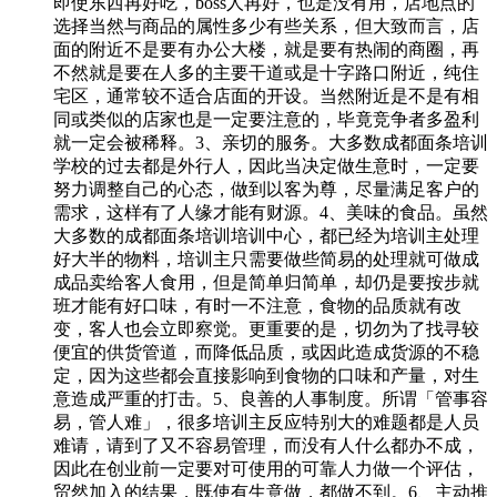
即使东西再好吃，boss人再好，也是没有用，店地点的
选择当然与商品的属性多少有些关系，但大致而言，店
面的附近不是要有办公大楼，就是要有热闹的商圈，再
不然就是要在人多的主要干道或是十字路口附近，纯住
宅区，通常较不适合店面的开设。当然附近是不是有相
同或类似的店家也是一定要注意的，毕竟竞争者多盈利
就一定会被稀释。3、亲切的服务。大多数成都面条培训
学校的过去都是外行人，因此当决定做生意时，一定要
努力调整自己的心态，做到以客为尊，尽量满足客户的
需求，这样有了人缘才能有财源。4、美味的食品。虽然
大多数的成都面条培训培训中心，都已经为培训主处理
好大半的物料，培训主只需要做些简易的处理就可做成
成品卖给客人食用，但是简单归简单，却仍是要按步就
班才能有好口味，有时一不注意，食物的品质就有改
变，客人也会立即察觉。更重要的是，切勿为了找寻较
便宜的供货管道，而降低品质，或因此造成货源的不稳
定，因为这些都会直接影响到食物的口味和产量，对生
意造成严重的打击。5、良善的人事制度。所谓「管事容
易，管人难」，很多培训主反应特别大的难题都是人员
难请，请到了又不容易管理，而没有人什么都办不成，
因此在创业前一定要对可使用的可靠人力做一个评估，
贸然加入的结果，既使有生意做，都做不到。6、主动推