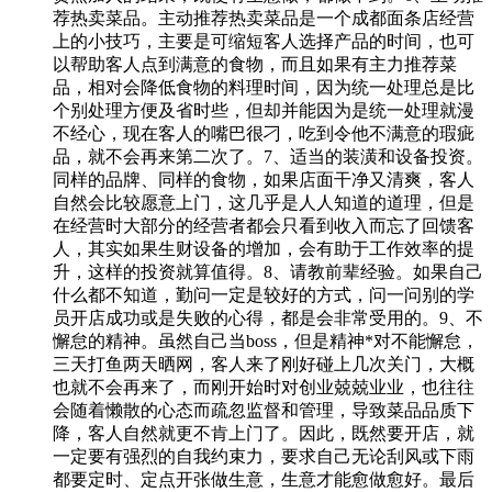
荐热卖菜品。主动推荐热卖菜品是一个成都面条店经营
上的小技巧，主要是可缩短客人选择产品的时间，也可
以帮助客人点到满意的食物，而且如果有主力推荐菜
品，相对会降低食物的料理时间，因为统一处理总是比
个别处理方便及省时些，但却并能因为是统一处理就漫
不经心，现在客人的嘴巴很刁，吃到令他不满意的瑕疵
品，就不会再来第二次了。7、适当的装潢和设备投资。
同样的品牌、同样的食物，如果店面干净又清爽，客人
自然会比较愿意上门，这几乎是人人知道的道理，但是
在经营时大部分的经营者都会只看到收入而忘了回馈客
人，其实如果生财设备的增加，会有助于工作效率的提
升，这样的投资就算值得。8、请教前辈经验。如果自己
什么都不知道，勤问一定是较好的方式，问一问别的学
员开店成功或是失败的心得，都是会非常受用的。9、不
懈怠的精神。虽然自己当boss，但是精神*对不能懈怠，
三天打鱼两天晒网，客人来了刚好碰上几次关门，大概
也就不会再来了，而刚开始时对创业兢兢业业，也往往
会随着懒散的心态而疏忽监督和管理，导致菜品品质下
降，客人自然就更不肯上门了。因此，既然要开店，就
一定要有强烈的自我约束力，要求自己无论刮风或下雨
都要定时、定点开张做生意，生意才能愈做愈好。最后