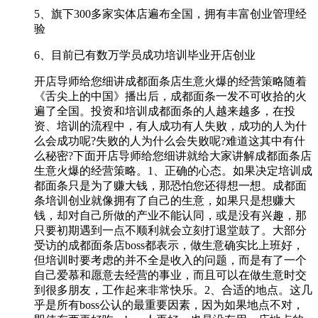
5、旗下300多家实体店遍布全国，拥有丰富创业管理经
验
6、目前已有数万学员成功培训毕业开店创业
开店导师给您细讲成都面条店生意火爆的经营策略随着
《舌尖上的中国》播出后，成都面条一发不可收拾的火
遍了全国。投资和培训成都面条的人越来越多，在投
资、培训的流程中，有人成功有人失败，成功的人为什
么会成功呢?失败的人为什么会失败呢?难道这其中有什
么秘密?下面开店导师给您细讲就给大家讲解成都面条店
生意火爆的经营策略。1、正确的心态。如果决定培训成
都面条只是为了赚大钱，那恐怕您还得想一想。成都面
条培训创业就像拥有了自己的生意，如果只是想赚大
钱，却对自己所做的产业不能认同，或是没有兴趣，那
只要初期遇到一点不顺利就会立刻打退堂鼓了。大部分
受访的成都面条店boss都表示，做生意确实比上班好，
但培训时要考虑的并不全是收入的问题，而是有了一个
自己爱慕和愿意去经营的事业，而且可以在做生意时交
到很多朋友，工作起来非常快乐。2、合适的地点。这几
乎是所有boss公认的最重要因素，因为如果地点不对，