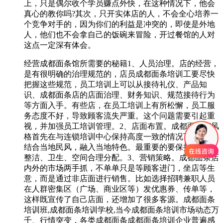
上，只是偶尔收个学员赚点外快，在这种情况下，他会
真心的教你吗?其次，只开实体店的人，不会全心培养一
个竞争对手的，因为你们的利益是冲突的，即使是外地
人，他们也不会拿自己的饭碗来冒险，开过餐馆的人对
这点一定深有体会。
经营成都面条馆所需要的秘籍1、人员治理。店的经营，
是有很明确的治理规范的，店员成都面条培训工要尽快
把握这些规范，员工培训上可以从接待礼仪、产品知
识、成都面条店的店面治理、财务知识、规范接待行为
等方面入手。有些店，在员工培训上有所松懈，员工服
务态度不好，导致顾客流失严重。这个问题需要引起重
视，并加强员工培训管理。2、店面布置。成都面条店风
格首先在与连锁培训中心保持高度一致的情况下，适当
结合当地民风，融入当地特色。最重要的要保持干净、
整洁、卫生、空间合理分配。3、营销策略。成都面条店
内外的市场两手抓，不单单只是等顾客进门，坐店等生
意，而是通过非店面进行销售。比如选择招聘兼职人员
在人群密集区（广场、商业区等）发优惠券、传单等，
这样既宣传了自己店面，还增加了很多客源。成都面条
培训班,成都面条培训学校,当今成都面条培训市场动态万
千、行情突变，各类成都面条成都面条培训企业普遍感