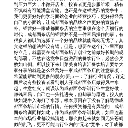
到压力巨大，小微开店者、投资者更是步履维艰，稍有
不慎就有可能满盘皆输。也正是在这样激烈的竞争中，
我们更要好好的学习面馆创业的经营技巧，更好得经营
自己的小面馆，让成都面条的品牌名声更好的宣扬在
外。经营好一家成都面条店的注意事项在这个店横行的
时代，成都面条店的经营并不是一件容易操作的事，有
很多人都以为选择了一个好的品牌就能高枕无忧了，其
实这样的想法并没有错，但是，想要在这个行业里面做
好立足，就需要在成都面条培训创业之前做好长期的规
划部署，不然在这竞争日益激烈的餐饮行业，必然会兵
败如山倒。所以接下来川菜美食培训汇餐饮培训要给大
家分享的就是怎么经营好一家成都面条店的注意事项，
希望能帮助到更多的朋友!要点一：了解行业情况，谋定
而后动有些投资者看到别人开成都面条店做得风生水
起，生意红火，就误认为成都面条培训行业生意好做，
赚钱容易，自己也一头扎进去，但却事与愿违，投入的
钱如泥牛入海打了水漂，根本原因在于没有了解透彻成
都面条培训市场的行情。任何投资都是有风险的，成都
面条培训同样如此，作为成都面条培训机构，如果连基
本的市场行业都没搞清楚，那么做起来就如同无头苍蝇
似的乱飞，更不可能与行业内的“元老”竞争，对于成都