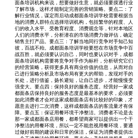
面条培训机构来说，想要做好生意，就必须要摸透行业
了解市场，这样才能制定完善的营销策略。要点二：了
解行业情况，谋定而后动成都面条培训学校需要根据当
地的消费人群特点选择培训机构，包括繁华的程度、人
们的收入水平、受教育程度、消费观念等，针对本地区
人们的消费水平，分析潜在的市场消费力做评估，确定
销售主打产品。要点三：了解当地同行竞争对手知己知
彼，百战不殆。成都面条培训学校要想在市场竞争中百
战百胜，就必须要认识自己，同时也要认识对手，成都
面条培训机构需要将竞争对手作为标杆，分析研究它们
的经营策略，获得更多具有商业价值的信息，从而对自
己进行策略分析及市场布局有更大的帮助，发现对手的
长处，进行借鉴，扬长避短，让自己进步，才能慢慢变
强变大。要点四：保持良好的服务态度。经营好一家成
都面条店保持良好的服务态度是最基本的要求，必须要
如此消费者才会对这家成都面条店有比较好的印象，才
愿意去进行二次消费，这样成都面条店的客流量才有保
障。要点五：保证用餐环境干净整洁。消费者不论是去
那一家成都面条店用餐，都希望商家可以提供出一个干
净整洁的用餐环境，所以一定不能忽视用餐环境，要通
过做好前期的建设和日常的保洁，保证为消费者提供出