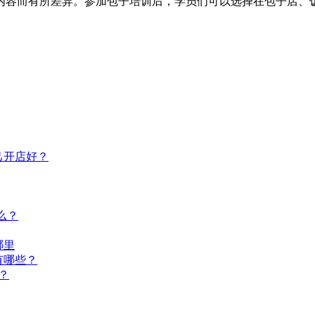
课程内容而有所差异。参加包子培训后，学员们可以选择在包子店
己开店好？
么？
哪里
有哪些？
？