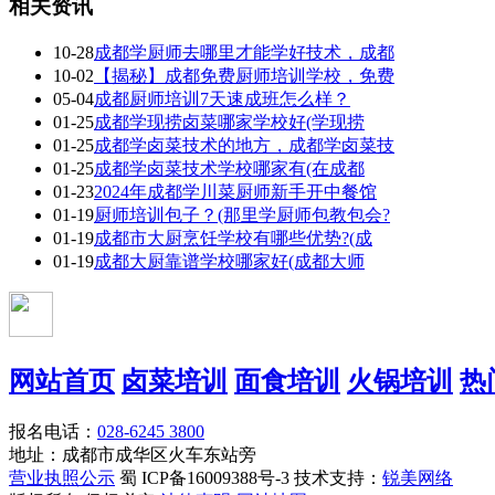
相关资讯
10-28
成都学厨师去哪里才能学好技术，成都
10-02
【揭秘】成都免费厨师培训学校，免费
05-04
成都厨师培训7天速成班怎么样？
01-25
成都学现捞卤菜哪家学校好(学现捞
01-25
成都学卤菜技术的地方，成都学卤菜技
01-25
成都学卤菜技术学校哪家有(在成都
01-23
2024年成都学川菜厨师新手开中餐馆
01-19
厨师培训包子？(那里学厨师包教包会?
01-19
成都市大厨烹饪学校有哪些优势?(成
01-19
成都大厨靠谱学校哪家好(成都大师
网站首页
卤菜培训
面食培训
火锅培训
热
报名电话：
028-6245 3800
地址：成都市成华区火车东站旁
营业执照公示
蜀 ICP备16009388号-3 技术支持：
锐美网络