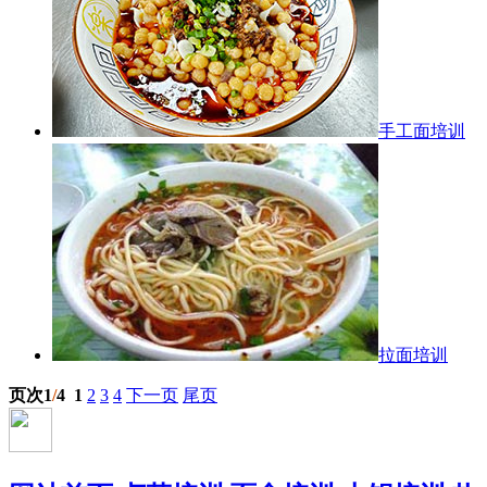
手工面培训
拉面培训
页次1
/
4
1
2
3
4
下一页
尾页