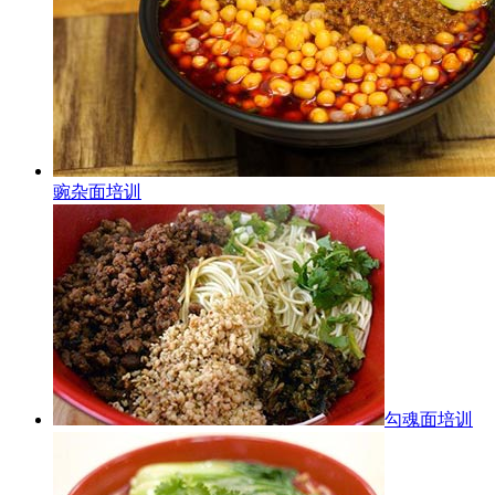
豌杂面培训
勾魂面培训