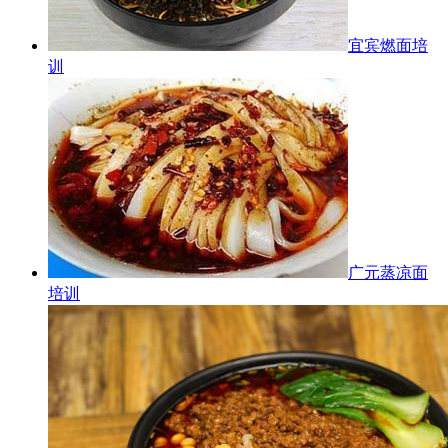
宜宾燃面培
训
广元蒸凉面
培训