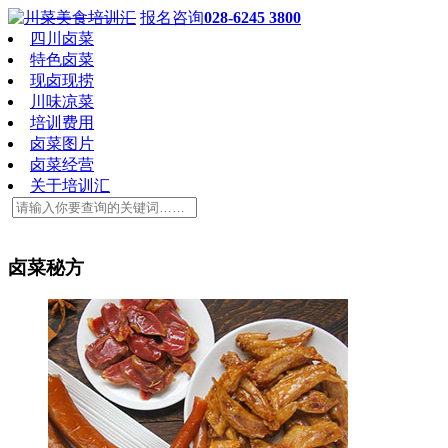
报名咨询
028-6245 3800
四川卤菜
特色卤菜
现卤现捞
川味凉菜
培训费用
卤菜图片
卤菜经营
关于培训汇
卤菜秘方