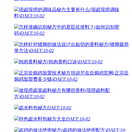
现卤现捞的调味品秘方主要有什么(现卤现捞调味
料)
DAET:10-02
怎样准确识别秘方中的君臣佐使料？(如何识别密
码)
DAET:10-02
怎样针对猪脚的做法设计出贴切的香料秘方(猪脚最简
单方法)
DAET:10-02
炖肉香料秘方(炖肉香料口诀)
DAET:10-02
正宗盐焗鸡加盟技术秘方培训尽在盐焗鸡官网(正宗盐
焗鸡加盟费多少钱)
DAET:10-02
做现捞卤菜卤料秘方有哪些香料(现捞卤料配
方)
DAET:10-02
卤水料包秘方
DAET:10-02
特色卤水料包秘方大全
DAET:10-02
卤鸡的做法绝密秘方(卤鸡的做法绝密配方)
DAET:10-