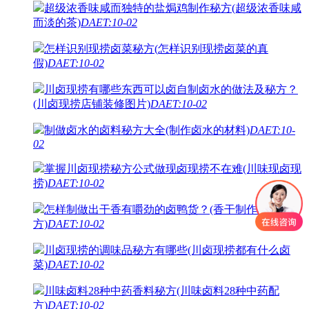
超级浓香味咸而独特的盐焗鸡制作秘方(超级浓香味咸
而淡的茶)
DAET:10-02
怎样识别现捞卤菜秘方(怎样识别现捞卤菜的真
假)
DAET:10-02
川卤现捞有哪些东西可以卤自制卤水的做法及秘方？
(川卤现捞店铺装修图片)
DAET:10-02
制做卤水的卤料秘方大全(制作卤水的材料)
DAET:10-
02
掌握川卤现捞秘方公式做现卤现捞不在难(川味现卤现
捞)
DAET:10-02
怎样制做出干香有嚼劲的卤鸭货？(香干制作秘
方)
DAET:10-02
川卤现捞的调味品秘方有哪些(川卤现捞都有什么卤
菜)
DAET:10-02
川味卤料28种中药香料秘方(川味卤料28种中药配
方)
DAET:10-02