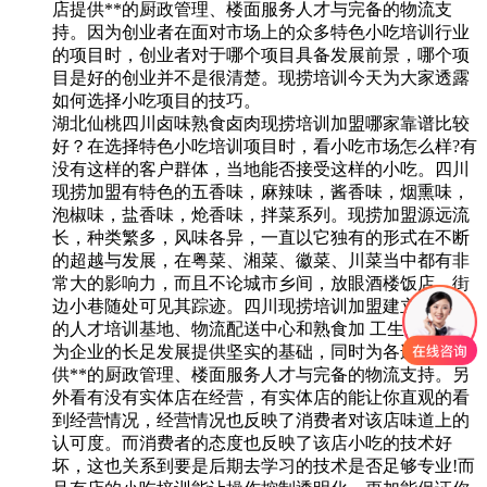
店提供**的厨政管理、楼面服务人才与完备的物流支
持。因为创业者在面对市场上的众多特色小吃培训行业
的项目时，创业者对于哪个项目具备发展前景，哪个项
目是好的创业并不是很清楚。现捞培训今天为大家透露
如何选择小吃项目的技巧。
湖北仙桃四川卤味熟食卤肉现捞培训加盟哪家靠谱比较
好？在选择特色小吃培训项目时，看小吃市场怎么样?有
没有这样的客户群体，当地能否接受这样的小吃。四川
现捞加盟有特色的五香味，麻辣味，酱香味，烟熏味，
泡椒味，盐香味，炝香味，拌菜系列。现捞加盟源远流
长，种类繁多，风味各异，一直以它独有的形式在不断
的超越与发展，在粤菜、湘菜、徽菜、川菜当中都有非
常大的影响力，而且不论城市乡间，放眼酒楼饭店、街
边小巷随处可见其踪迹。四川现捞培训加盟建立了企业
的人才培训基地、物流配送中心和熟食加 工生产基地，
为企业的长足发展提供坚实的基础，同时为各连锁店提
供**的厨政管理、楼面服务人才与完备的物流支持。另
外看有没有实体店在经营，有实体店的能让你直观的看
到经营情况，经营情况也反映了消费者对该店味道上的
认可度。而消费者的态度也反映了该店小吃的技术好
坏，这也关系到要是后期去学习的技术是否足够专业!而