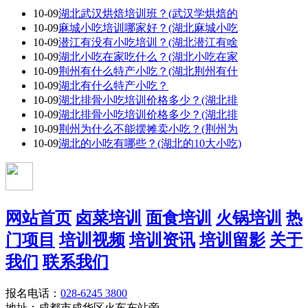
10-09
湖北武汉烘焙培训班？(武汉学烘焙的
10-09
麻城小吃培训哪家好？(湖北麻城小吃
10-09
潜江有没有小吃培训？(湖北潜江有啥
10-09
湖北小吃在家吃什么？(湖北小吃在家
10-09
荆州有什么特产小吃？(湖北荆州有什
10-09
湖北有什么特产小吃？
10-09
湖北排骨小吃培训价格多少？(湖北排
10-09
湖北排骨小吃培训价格多少？(湖北排
10-09
荆州为什么不能摆摊卖小吃？(荆州为
10-09
湖北的小吃有哪些？(湖北的10大小吃)
网站首页
卤菜培训
面食培训
火锅培训
热
门项目
培训视频
培训资讯
培训留影
关于
我们
联系我们
报名电话：
028-6245 3800
地址：成都市成华区火车东站旁