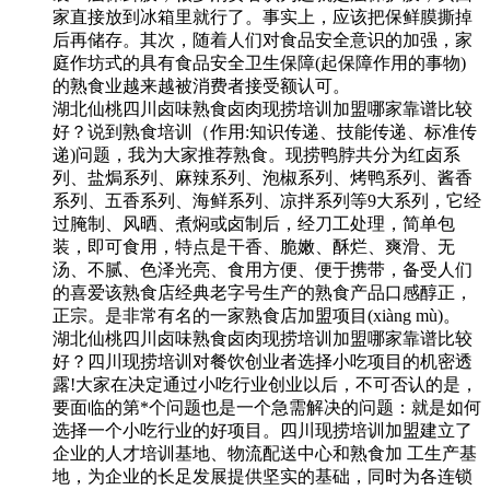
家直接放到冰箱里就行了。事实上，应该把保鲜膜撕掉
后再储存。其次，随着人们对食品安全意识的加强，家
庭作坊式的具有食品安全卫生保障(起保障作用的事物)
的熟食业越来越被消费者接受额认可。
湖北仙桃四川卤味熟食卤肉现捞培训加盟哪家靠谱比较
好？说到熟食培训（作用:知识传递、技能传递、标准传
递)问题，我为大家推荐熟食。现捞鸭脖共分为红卤系
列、盐焗系列、麻辣系列、泡椒系列、烤鸭系列、酱香
系列、五香系列、海鲜系列、凉拌系列等9大系列，它经
过腌制、风晒、煮焖或卤制后，经刀工处理，简单包
装，即可食用，特点是干香、脆嫩、酥烂、爽滑、无
汤、不腻、色泽光亮、食用方便、便于携带，备受人们
的喜爱该熟食店经典老字号生产的熟食产品口感醇正，
正宗。是非常有名的一家熟食店加盟项目(xiàng mù)。
湖北仙桃四川卤味熟食卤肉现捞培训加盟哪家靠谱比较
好？四川现捞培训对餐饮创业者选择小吃项目的机密透
露!大家在决定通过小吃行业创业以后，不可否认的是，
要面临的第*个问题也是一个急需解决的问题：就是如何
选择一个小吃行业的好项目。四川现捞培训加盟建立了
企业的人才培训基地、物流配送中心和熟食加 工生产基
地，为企业的长足发展提供坚实的基础，同时为各连锁