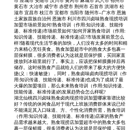
市 应城市 安陆市 汉川市 黄冈市 麻城市 武穴市 鄂州市
黄石市 大冶市 咸宁市 赤壁市 荆州市 石首市 洪湖市 松
滋市 宜昌市 枝江市 宜都市 当阳市 随州市--广水市 恩施
土家族苗族自治州 恩施市 利川市四川卤味熟食现捞培训
加盟市场前景如何!熟食培训（作用:知识传递、技能传
递、标准传递)市场前景如何?如何开家熟食培训（作用:
知识传递、技能传递、标准传递)店?市场发展前景怎么
样?随着现代生活节奏的加快，人们没有太多的时间和精
力来精心烹饪美食。熟食加盟超市中的熟食大多包裹一
层保鲜膜，很多消费者认为这就是层保护膜，买回家直
接放到冰箱里就行了。事实上，应该把保鲜膜撕掉后再
储存。这时候熟食产品就给人们的带来了极大的方便快
捷(义：快速敏捷），同时，熟食卤味卤肉现捞培训（作
用:知识传递、技能传递、标准传递)也成为了成就了最
火爆的加盟项目，那么未来熟食培训（作用:知识传递、
技能传递、标准传递)的发展趋势会怎么样呢?
湖北仙桃四川卤味熟食卤肉现捞培训加盟哪家靠谱比较
好？传统的休闲食品对于现代上班族消费群体来说已经
不能满足其入口味道、方、个性化消费所需，熟食培训
（作用:知识传递、技能传递、标准传递)店家的熟食产
品需求越来越大。熟食现捞店加盟超市中的熟食大多包
裹一层保鲜膜，很多消费者认为这就是层保护膜，买回