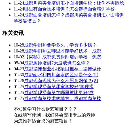
11-24
成都川菜美食培训汇小面培训学校：让你不再尴尬
11-24
哪里有面食技术培训？怎么选择面食培训学校
11-24
成都面食培训怎样？成都川菜美食培训汇小面培训
学校靠谱么？
相关资讯
10-28
成都学厨师要学多久，学费多少钱？
10-28
成都学厨师去哪里才能学好技术，成都
10-02
【揭秘】成都免费厨师培训学校，免费
05-04
成都厨师培训7天速成班怎么样？
04-23
成都摆摊创业小吃项目推荐，摆摊做什
01-30
成都卤水和四川卤水的区别是什么？(
01-26
成都现卤现捞为什么不愿意网销？(四
01-25
成都学现捞卤菜哪家学校好(学现捞
01-25
成都学现捞卤菜在哪里教比更好(成
01-25
成都学卤菜技术的地方，成都学卤菜技
不知道学习什么厨艺项目？？？
在线填写评测，我们将会安排专业的老师
为您推荐适合您的厨艺项目！