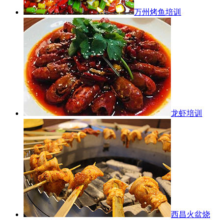
万州烤鱼培训
龙虾培训
西昌火盆烧