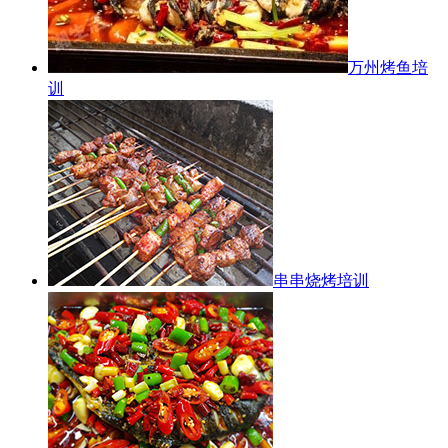
万州烤鱼培
训
串串烧烤培训