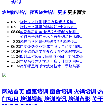
烤培训
烧烤做法培训
夜宵烧烤培训
更多
更多阅读
07-17
烧烤技术培训,哪里有烧烤技术培...
07-17
烧烤技术哪里的比较好?什么地方...
08-06
成都学习胡羊排烧烤火锅配方配料...
11-11
如何自学烧烤技术？自学烧烤技术能...
12-25
烧烤自学还是找师傅学?学烧烤技...
06-23
自学烧烤创业能成功吗，自己学习的...
10-26
零基础烧烤要学多久？学个烧烤技术...
11-24
四川工程boss，巨款收不回，学习成都...
11-24
学烧烤技术无学历开店，让你奔向中...
01-24
德阳哪里可以学烧烤技术，学烧烤要...
网站首页
卤菜培训
面食培训
火锅培训
热
门项目
培训视频
培训资讯
培训留影
关于