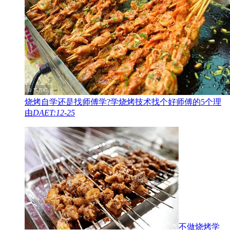
烧烤自学还是找师傅学?学烧烤技术找个好师傅的5个理
由
DAET:12-25
不做烧烤学