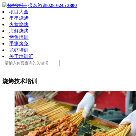
报名咨询
028-6245 3800
项目大全
串串烧烤
火盆烧烤
海鲜烧烤
烤鱼培训
手撕烤兔
龙虾培训
关于培训汇
烧烤技术培训