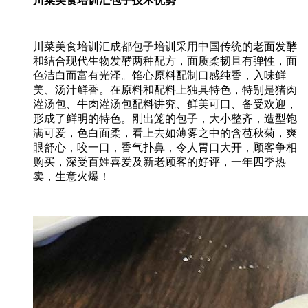
川菜美食培训汇包子技术优势
川菜美食培训汇成都包子培训采用中国传统的老面发酵
和结合现代生物发酵两种配方，面质柔韧且有弹性，面
色洁白而富有光泽。馅心原料配制口感纯香，入味鲜
美、汤汁鲜香。在原料和配料上独具特色，特别是猪肉
灌汤包、牛肉灌汤包配料讲究、鲜美可口、备受欢迎，
形成了鲜明的特色。刚出笼的包子，大小整齐，造型饱
满可爱，色白面柔，看上去如薄雾之中的含苞秋菊，爽
眼舒心，咬一口，香气扑鼻，令人胃口大开，顾客争相
购买，深受百姓喜爱及新老顾客的好评，一年四季热
卖，生意火爆！