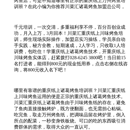
烤鱼店，可是不知道哪里有正宗的重庆纸上万州烤鱼培
训班？在此小编为你推荐川菜汇诸葛烤鱼加盟总公司，
千元培训，一次交清，多重福利享不停，百分百创业成
功，月入上万，3月回本！川菜汇重庆纸上川味烤鱼培
训，师生现场实际操作，加盟店实习操练，学员亲自动
手实践，秘方全教，短期速成，2人学习，只收取1人培
训费，包吃住！学重庆纸上诸葛烤鱼技术，开重庆纸上
川味烤鱼实体店，赶紧拨打028-6245 3800吧！当日前15
名打进者，能得到800元的现金抵用券，点击右侧在线咨
询，将800元收入名下吧！
哪里有靠谱的重庆纸上诸葛烤鱼培训班？川菜汇重庆纸
上川味烤鱼运用的便是正宗的重庆纸上诸葛烤鱼技术。
川菜汇重庆纸上诸葛烤鱼由于川味烤鱼纸的存在，避免
了鱼肉直接接触烤炉，既方便翻面，也无需担心粘锅。
吃完鱼，取走万州烤鱼纸，把调味品留在烤炉里，倒入
所点的配菜，一秒变身铁板烧。可口的吃的东西吸引消
费群体的需求，取得大众的一直认可。