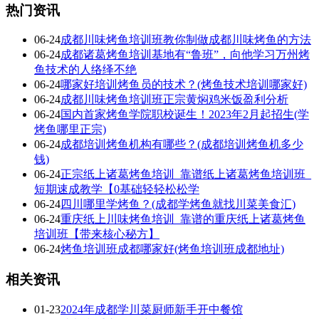
热门资讯
06-24
成都川味烤鱼培训班教你制做成都川味烤鱼的方法
06-24
成都诸葛烤鱼培训基地有“鲁班”，向他学习万州烤
鱼技术的人络绎不绝
06-24
哪家好培训烤鱼员的技术？(烤鱼技术培训哪家好)
06-24
成都川味烤鱼培训班正宗黄焖鸡米饭盈利分析
06-24
国内首家烤鱼学院职校诞生！2023年2月起招生(学
烤鱼哪里正宗)
06-24
成都培训烤鱼机构有哪些？(成都培训烤鱼机多少
钱)
06-24
正宗纸上诸葛烤鱼培训_靠谱纸上诸葛烤鱼培训班_
短期速成教学【0基础轻轻松松学
06-24
四川哪里学烤鱼？(成都学烤鱼就找川菜美食汇)
06-24
重庆纸上川味烤鱼培训_靠谱的重庆纸上诸葛烤鱼
培训班【带来核心秘方】
06-24
烤鱼培训班成都哪家好(烤鱼培训班成都地址)
相关资讯
01-23
2024年成都学川菜厨师新手开中餐馆