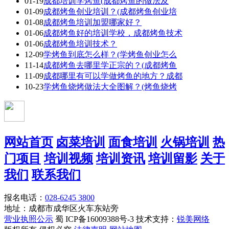
01-19
成都培训学烤鱼(成都烤鱼的做法及
01-09
成都烤鱼创业培训？(成都烤鱼创业培
01-08
成都烤鱼培训加盟哪家好？
01-06
成都烤鱼好的培训学校，成都烤鱼技术
01-06
成都烤鱼培训技术？
12-09
学烤鱼到底怎么样？(学烤鱼创业怎么
11-14
成都烤鱼去哪里学正宗的？(成都烤鱼
11-09
成都哪里有可以学做烤鱼的地方？成都
10-23
学烤鱼烧烤做法大全图解？(烤鱼烧烤
网站首页
卤菜培训
面食培训
火锅培训
热
门项目
培训视频
培训资讯
培训留影
关于
我们
联系我们
报名电话：
028-6245 3800
地址：成都市成华区火车东站旁
营业执照公示
蜀 ICP备16009388号-3 技术支持：
锐美网络