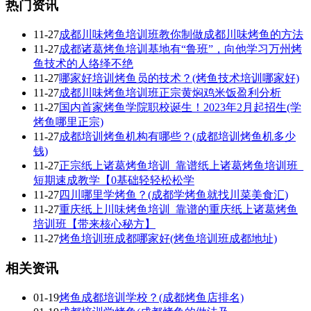
热门资讯
11-27
成都川味烤鱼培训班教你制做成都川味烤鱼的方法
11-27
成都诸葛烤鱼培训基地有“鲁班”，向他学习万州烤
鱼技术的人络绎不绝
11-27
哪家好培训烤鱼员的技术？(烤鱼技术培训哪家好)
11-27
成都川味烤鱼培训班正宗黄焖鸡米饭盈利分析
11-27
国内首家烤鱼学院职校诞生！2023年2月起招生(学
烤鱼哪里正宗)
11-27
成都培训烤鱼机构有哪些？(成都培训烤鱼机多少
钱)
11-27
正宗纸上诸葛烤鱼培训_靠谱纸上诸葛烤鱼培训班_
短期速成教学【0基础轻轻松松学
11-27
四川哪里学烤鱼？(成都学烤鱼就找川菜美食汇)
11-27
重庆纸上川味烤鱼培训_靠谱的重庆纸上诸葛烤鱼
培训班【带来核心秘方】
11-27
烤鱼培训班成都哪家好(烤鱼培训班成都地址)
相关资讯
01-19
烤鱼成都培训学校？(成都烤鱼店排名)