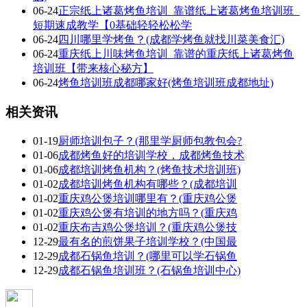
06-24
正宗纸上诸葛烤鱼培训_靠谱纸上诸葛烤鱼培训班_
短期速成教学【0基础轻轻松松学
06-24
四川哪里学烤鱼？(成都学烤鱼就找川菜美食汇)
06-24
重庆纸上川味烤鱼培训_靠谱的重庆纸上诸葛烤鱼
培训班【带来核心秘方】
06-24
烤鱼培训班成都哪家好(烤鱼培训班成都地址)
相关资讯
01-19
厨师培训包子？(那里学厨师包教包会?
01-06
成都烤鱼好的培训学校，成都烤鱼技术
01-06
成都培训烤鱼机构？(烤鱼技术培训班)
01-02
成都培训烤鱼机构有哪些？(成都培训
01-02
重庆鸡公煲培训哪里有？(重庆鸡公煲
01-02
重庆鸡公煲有培训的地方吗？(重庆鸡
01-02
重庆布吉鸡公煲培训？(重庆鸡公煲技
12-29
最有名的煎饼果子培训学校？(中国最
12-29
成都石锅鱼培训？(哪里可以学石锅鱼
12-29
成都石锅鱼培训班？(石锅鱼培训中心)