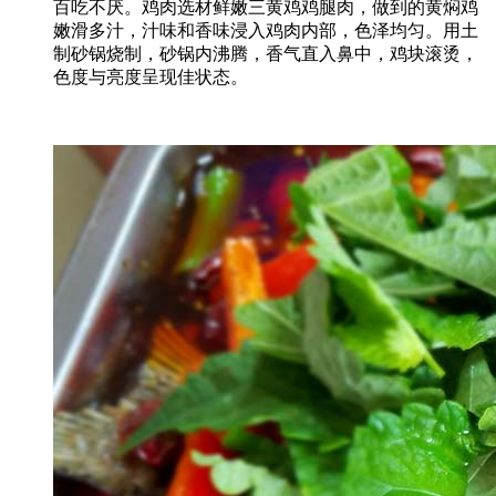
百吃不厌。鸡肉选材鲜嫩三黄鸡鸡腿肉，做到的黄焖鸡
嫩滑多汁，汁味和香味浸入鸡肉内部，色泽均匀。用土
制砂锅烧制，砂锅内沸腾，香气直入鼻中，鸡块滚烫，
色度与亮度呈现佳状态。