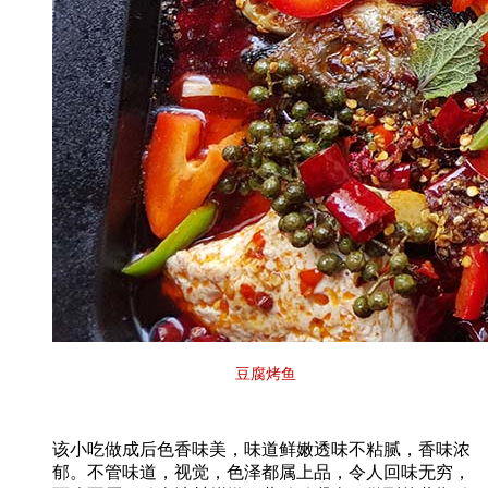
豆腐烤鱼
该小吃做成后色香味美，味道鲜嫩透味不粘腻，香味浓
郁。不管味道，视觉，色泽都属上品，令人回味无穷，