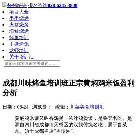
报名咨询
028-6245 3800
项目大全
串串烧烤
火盆烧烤
海鲜烧烤
烤鱼培训
手撕烤兔
龙虾培训
关于培训汇
成都川味烤鱼培训班正宗黄焖鸡米饭盈利
分析
日期：06-24 浏览量：
编辑：
川菜美食培训汇
黄焖鸡米饭又叫香鸡煲，浓汁鸡煲饭，是鲁菜名吃。是
源自四川省成都市天桥区的汉族传统名吃，属于鲁菜
系。始于成都名店"吉玲园"。