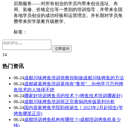
后期服务——对所有创业的学员均带来创业选址、布
局、装修、价格定位等一类别的培训指导，并带来全国
各地学员创业的成功经验和运营理念。并长期对学员免
费带来所学菜肴升级教学。
标签：
14
热门资讯
06-24
成都川味烤鱼培训班教你制做成都川味烤鱼的方法
06-24
成都诸葛烤鱼培训基地有“鲁班”，向他学习万州烤
鱼技术的人络绎不绝
06-24
哪家好培训烤鱼员的技术？(烤鱼技术培训哪家好)
06-24
成都川味烤鱼培训班正宗黄焖鸡米饭盈利分析
06-24
国内首家烤鱼学院职校诞生！2023年2月起招生(学
烤鱼哪里正宗)
06-24
成都培训烤鱼机构有哪些？(成都培训烤鱼机多少
钱)