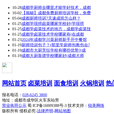
10-28
成都学厨师去哪里才能学好技术，成都
10-02
【揭秘】成都免费厨师培训学校，免费
05-04
成都厨师培训7天速成班怎么样？
01-25
成都学现捞卤菜哪家学校好(学现捞
01-25
成都学卤菜技术的地方，成都学卤菜技
01-25
成都学卤菜技术学校哪家有(在成都
01-23
2024年成都学川菜厨师新手开中餐馆
01-19
厨师培训包子？(那里学厨师包教包会?
01-19
成都市大厨烹饪学校有哪些优势?(成
01-19
成都大厨靠谱学校哪家好(成都大师
网站首页
卤菜培训
面食培训
火锅培训
热
报名电话：
028-6245 3800
地址：成都市成华区火车东站旁
营业执照公示
蜀 ICP备16009388号-3 技术支持：
锐美网络
版权所有 侵权必究-
法律声明
-
网站地图