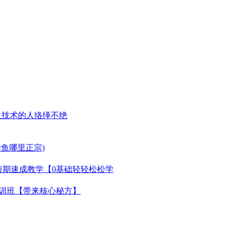
鱼技术的人络绎不绝
烤鱼哪里正宗)
短期速成教学【0基础轻轻松松学
训班【带来核心秘方】