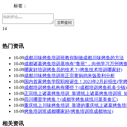
标签：
14
热门资讯
10-09
成都川味烤鱼培训班教你制做成都川味烤鱼的方法
10-09
成都诸葛烤鱼培训基地有“鲁班”，向他学习万州烤
10-09
哪家好培训烤鱼员的技术？(烤鱼技术培训哪家好)
10-09
成都川味烤鱼培训班正宗黄焖鸡米饭盈利分析
10-09
国内首家烤鱼学院职校诞生！2023年2月起招生(学
10-09
成都培训烤鱼机构有哪些？(成都培训烤鱼机多少钱)
10-09
正宗纸上诸葛烤鱼培训_靠谱纸上诸葛烤鱼培训班_
10-09
四川哪里学烤鱼？(成都学烤鱼就找川菜美食汇)
10-09
重庆纸上川味烤鱼培训_靠谱的重庆纸上诸葛烤鱼培
10-09
烤鱼培训班成都哪家好(烤鱼培训班成都地址)
相关资讯