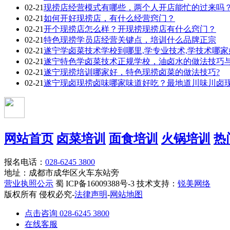
02-21
现捞店经营模式有哪些，两个人开店能忙的过来吗
02-21
如何开好现捞店，有什么经营窍门？
02-21
开个现捞店怎么样？开现捞现捞店有什么窍门？
02-21
特色现捞学员店经营关键点，培训什么品牌正宗
02-21
遂宁学卤菜技术学校到哪里,学专业技术,学技术哪家
02-21
遂宁特色学卤菜技术正规学校，油卤水的做法技巧
02-21
遂宁现捞培训哪家好，特色现捞卤菜的做法技巧?
02-21
遂宁现卤现捞卤味哪家味道好吃？最地道川味川卤
网站首页
卤菜培训
面食培训
火锅培训
热
报名电话：
028-6245 3800
地址：成都市成华区火车东站旁
营业执照公示
蜀 ICP备16009388号-3 技术支持：
锐美网络
版权所有 侵权必究-
法律声明
-
网站地图
点击咨询 028-6245 3800
在线客服