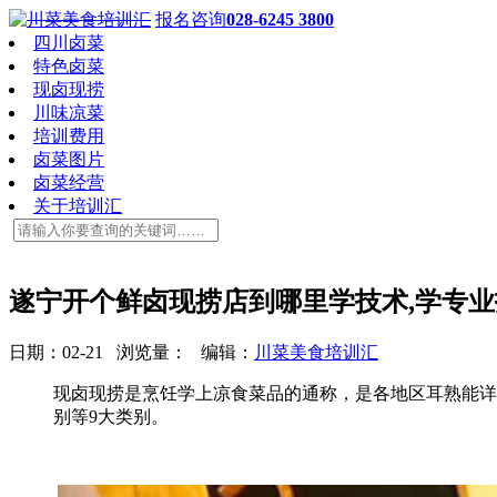
报名咨询
028-6245 3800
四川卤菜
特色卤菜
现卤现捞
川味凉菜
培训费用
卤菜图片
卤菜经营
关于培训汇
遂宁开个鲜卤现捞店到哪里学技术,学专业
日期：02-21 浏览量：
编辑：
川菜美食培训汇
现卤现捞是烹饪学上凉食菜品的通称，是各地区耳熟能详
别等9大类别。