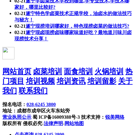
02-21
遂宁学卤菜技术学校到哪里,学专业技术,学技术哪
家好，哪里比较好?
02-21
遂宁特色学卤菜技术正规学校，油卤水的做法技巧
与秘方！
02-21
遂宁现捞培训哪家好，特色现捞卤菜的做法技巧?
02-21
遂宁现卤现捞卤味哪家味道好吃？最地道川味川卤
现捞技术分享！
网站首页
卤菜培训
面食培训
火锅培训
热
门项目
培训视频
培训资讯
培训留影
关于
我们
联系我们
报名电话：
028-6245 3800
地址：成都市成华区火车东站旁
营业执照公示
蜀 ICP备16009388号-3 技术支持：
锐美网络
版权所有 侵权必究-
法律声明
-
网站地图
点击咨询 028-6245 3800