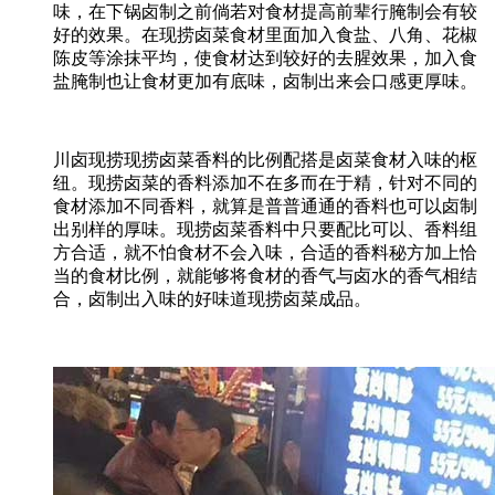
味，在下锅卤制之前倘若对食材提高前辈行腌制会有较
好的效果。在现捞卤菜食材里面加入食盐、八角、花椒
陈皮等涂抹平均，使食材达到较好的去腥效果，加入食
盐腌制也让食材更加有底味，卤制出来会口感更厚味。
川卤现捞现捞卤菜香料的比例配搭是卤菜食材入味的枢
纽。现捞卤菜的香料添加不在多而在于精，针对不同的
食材添加不同香料，就算是普普通通的香料也可以卤制
出别样的厚味。现捞卤菜香料中只要配比可以、香料组
方合适，就不怕食材不会入味，合适的香料秘方加上恰
当的食材比例，就能够将食材的香气与卤水的香气相结
合，卤制出入味的好味道现捞卤菜成品。