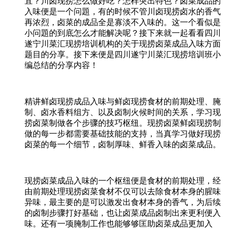
宜？川卤现捞怎么做好吃？怎样突出特色？卤菜成品的
入味便是一个问題，有的时候不管川卤现捞卤水的香气
再浓烈，卤菜的成品全是寡淡不入味的。这一个看似是
小问題的到底怎么才能解决呢？接下来就一起看看四川
遂宁川菜汇现捞培训机构的关于现捞卤菜成品入味方面
题目的分享。接下来便是四川遂宁川菜汇现捞培训班小
编总结的分享内容！
精讲鲜卤现捞成品入味与鲜卤现捞食材的前期处理、腌
制、卤水香料组方、以及卤制火候时间的关系，学习现
捞卤菜制做各个步骤的技巧枢纽。现捞卤菜鲜卤现捞制
做的每一步都需要基础技能的支持，当真学习做好现捞
卤菜的每一个细节，卤制厚味、鲜香入味的卤菜成品。
现捞卤菜成品入味的一个枢纽便是食材的前期处理，经
由前期处理现捞卤菜食材不仅可以去除食材本身的腥味
异味，最主要的是可以激发出食材本身的香气，为后续
的卤制步骤打好基础，也让卤菜成品卤制出来更利便入
味。还有一项腌制工作也能够够匡助卤菜成品更加入