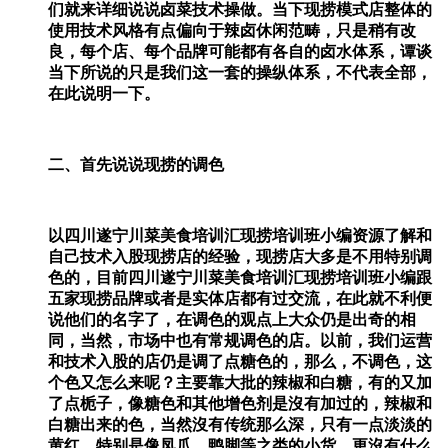
们就来详细说说卤菜技术操做。当下现捞模式店整体的
使用技术风格有点偏向于辣卤休闲范畴，只是稍有改
良，每个店、每个品牌可能都有各自的卤水体系，谭谈
当下所说的只是我们这一套的操纵体系，不代表全部，
在此说明一下。
二、首先说说现捞的调色
以四川遂宁川菜美食培训汇现捞培训班小编资源了解和
自己技术入股现捞店的经验，现捞店大多是不用特别调
色的，目前四川遂宁川菜美食培训汇现捞培训班小编跟
五家现捞品牌或者是实体店都有过交流，在此就不利便
说他们的名字了，在调色的观点上大众仍是出奇的相
同，当然，市场中也有常规调色的店。以前，我们运营
和技术入股的店仍是调了点糖色的，那么，不调色，这
个色又怎么来呢？主要靠大批的辣椒和白糖，有的又加
了点栀子，像糖色和其他增色剂是沒有加过的，辣椒和
白糖出来的色，当然沒有传统那么深，只有一点淡淡的
黄红，特别是像凤爪、鸭脚等之类的小货，更沒有什么