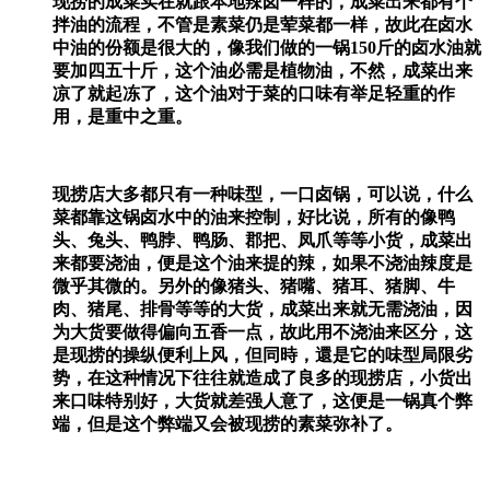
现捞的成菜实在就跟本地辣卤一样的，成菜出来都有个
拌油的流程，不管是素菜仍是荤菜都一样，故此在卤水
中油的份额是很大的，像我们做的一锅150斤的卤水油就
要加四五十斤，这个油必需是植物油，不然，成菜出来
凉了就起冻了，这个油对于菜的口味有举足轻重的作
用，是重中之重。
现捞店大多都只有一种味型，一口卤锅，可以说，什么
菜都靠这锅卤水中的油来控制，好比说，所有的像鸭
头、兔头、鸭脖、鸭肠、郡把、凤爪等等小货，成菜出
来都要浇油，便是这个油来提的辣，如果不浇油辣度是
微乎其微的。另外的像猪头、猪嘴、猪耳、猪脚、牛
肉、猪尾、排骨等等的大货，成菜出来就无需浇油，因
为大货要做得偏向五香一点，故此用不浇油来区分，这
是现捞的操纵便利上风，但同時，還是它的味型局限劣
势，在这种情况下往往就造成了良多的现捞店，小货出
来口味特别好，大货就差强人意了，这便是一锅真个弊
端，但是这个弊端又会被现捞的素菜弥补了。