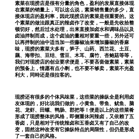
素菜在现捞店是很有分量的角色，盈利的发展直接体现
在素菜的销量上，可以这么说，素菜销售量的多少，直
接体现店的盈利率，因此现捞店的素菜是很重要的。这
个素菜的做法跟真正的辣卤作了改变，一般是先收拾整
顿切好，然后过水处理，出来直接加卤水和调味品以及
卤油拌制而成，这个卤油的量相对要重一些，另外还可
以再拌制的油中适当加一些藤椒油来增加藤椒的香麻
味，现捞的素菜大多有，笋子、山药、西兰花、土豆、
藕、海带扣、豆结、雪豆、木耳、腐竹、杏鲍菇等等，
我们对现捞店的创业要求便是，不要吝啬做素菜，素菜
的预备上，情愿有点小剩，也不要不够卖，素菜不光盈
利大，同時还是很拉客的。
现捞还有很多的个体风味菜，这些菜的操纵全是利用卤
友体现的，好比说我们做的，小黄鱼、带鱼、鱿鱼、脑
花、龙虾、田螺、鸭肠、郡把等！便是以上的这些菜肴
形成了现捞整体的风格，即侧重休闲辣卤，又依赖了五
香卤，只是相对于传统辣卤和五香卤又有了自己的改
变，固然这种改变有它操纵特点的局限性，但仍是形成
了一套自己的风格。