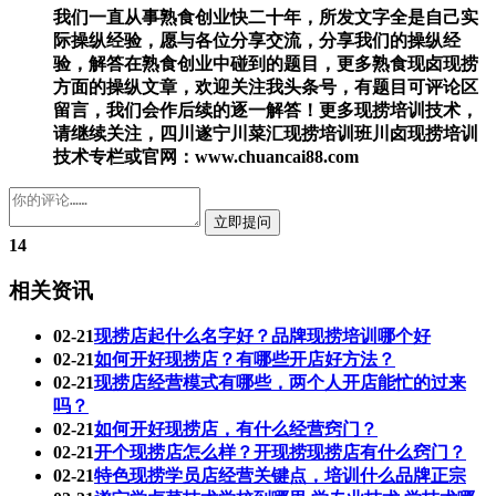
我们一直从事熟食创业快二十年，所发文字全是自己实
际操纵经验，愿与各位分享交流，分享我们的操纵经
验，解答在熟食创业中碰到的题目，更多熟食现卤现捞
方面的操纵文章，欢迎关注我头条号，有题目可评论区
留言，我们会作后续的逐一解答！更多现捞培训技术，
请继续关注，四川遂宁川菜汇现捞培训班川卤现捞培训
技术专栏或官网：www.chuancai88.com
14
相关资讯
02-21
现捞店起什么名字好？品牌现捞培训哪个好
02-21
如何开好现捞店？有哪些开店好方法？
02-21
现捞店经营模式有哪些，两个人开店能忙的过来
吗？
02-21
如何开好现捞店，有什么经营窍门？
02-21
开个现捞店怎么样？开现捞现捞店有什么窍门？
02-21
特色现捞学员店经营关键点，培训什么品牌正宗